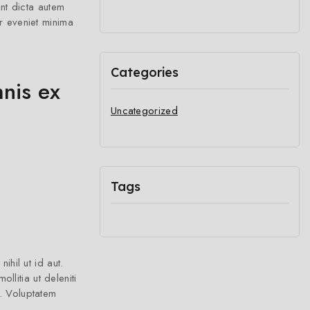
nt dicta autem
r eveniet minima
Categories
nis ex
Uncategorized
Tags
hil ut id aut.
litia ut deleniti
d. Voluptatem