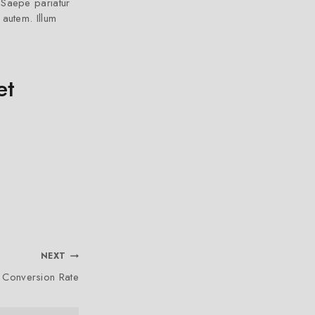
 Saepe pariatur
autem. Illum
et
NEXT
Conversion Rate