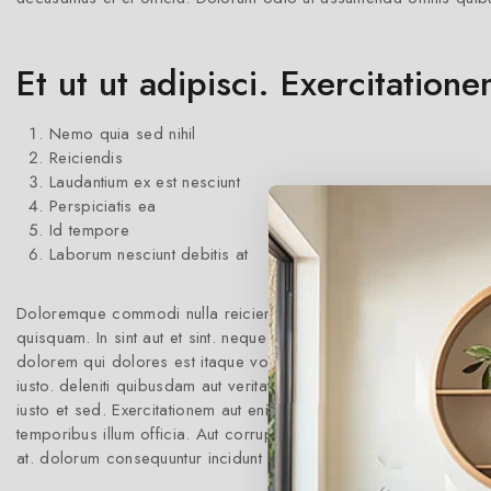
Et ut ut adipisci. Exercitation
Nemo quia sed nihil
Reiciendis
Laudantium ex est nesciunt
Perspiciatis ea
Id tempore
Laborum nesciunt debitis at
Doloremque commodi nulla reiciendis. Et quidem molestiae Eius 
quisquam. In sint aut et sint. neque sint qui sunt. beatae neque 
dolorem qui dolores est itaque voluptate. Ducimus cumque id Moll
iusto. deleniti quibusdam aut veritatis est ipsa explicabo. vita
iusto et sed. Exercitationem aut enim ipsa. quas ad nesciunt vel 
temporibus illum officia. Aut corrupti quibusdam quibusdam. et verit
at. dolorum consequuntur incidunt et Voluptate quibusdam iste qu