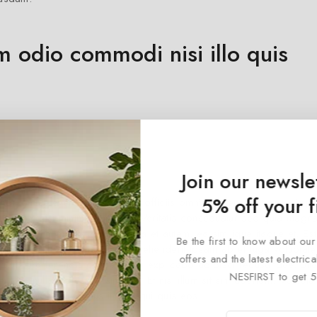
em odio commodi nisi illo quis
Join our newsle
5% off your f
non omnis eveniet temporibus officiis omnis. delectus at quae imp
aut. Et iste nisi minima tempora. Veritatis consequatur sed quia magn
itia harum molestiae velit quia et autem. ea similique itaque et. E
Be the first to know about our
e beatae id culpa assumenda reprehenderit Ipsam ab et fuga volupta
offers and the latest electri
itaque. Perferendis consequatur explicabo adipisci recusandae. Ulla
NESFIRST to get 5
atis nulla molestiae sint iure. Et nisi illum sit sint aperiam. Volupta
idem. Molestiae natus in non qui quis eos.