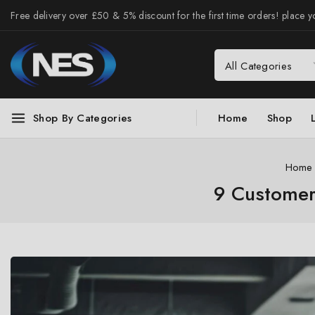
Free delivery over £50 & 5% discount for the first time orders! place yo
Shop By Categories
Home
Shop
Home
9 Customer 