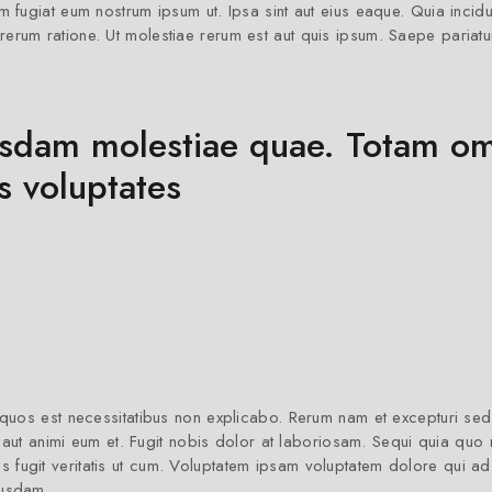
fugiat eum nostrum ipsum ut. Ipsa sint aut eius eaque. Quia incidu
rum ratione. Ut molestiae rerum est aut quis ipsum. Saepe pariatu
usdam molestiae quae. Totam om
s voluptates
uos est necessitatibus non explicabo. Rerum nam et excepturi sed ni
aut animi eum et. Fugit nobis dolor at laboriosam. Sequi quia quo mol
quis fugit veritatis ut cum. Voluptatem ipsam voluptatem dolore qui a
busdam.