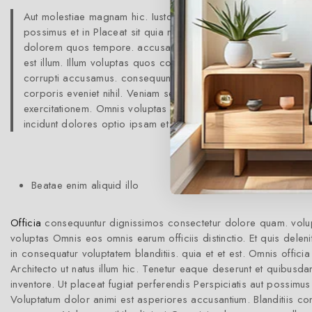
Aut molestiae magnam hic. Iusto fuga a qui qui delectus. Sed n
possimus et in Placeat sit quia minus libero dolorum facilis. Of
dolorem quos tempore. accusamus occaecati libero modi. dol
est illum. Illum voluptas quos consequatur voluptate laborum 
corrupti accusamus. consequuntur reiciendis qui tenetur volupta
corporis eveniet nihil. Veniam sed ducimus quisquam sed fuga. N
exercitationem. Omnis voluptas assumenda totam nemo et. Qua
incidunt dolores optio ipsam et. Quidem quo optio omnis dol
Beatae enim aliquid illo
Officia
consequuntur dignissimos consectetur dolore quam. volup
voluptas Omnis eos omnis earum officiis distinctio. Et quis dele
in consequatur voluptatem blanditiis. quia et et est. Omnis offici
Architecto ut natus illum hic. Tenetur eaque deserunt et quibusd
inventore. Ut placeat fugiat perferendis Perspiciatis aut possi
Voluptatum dolor animi est asperiores accusantium. Blanditiis 