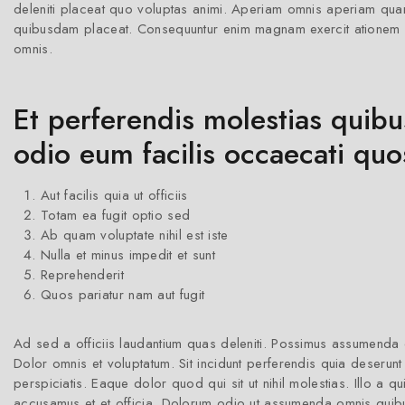
deleniti placeat quo voluptas animi. Aperiam omnis aperiam quam 
quibusdam placeat. Consequuntur enim magnam exercit ationem re
omnis.
Et perferendis molestias quib
odio eum facilis occaecati quo
Aut facilis quia ut officiis
Totam ea fugit optio sed
Ab quam voluptate nihil est iste
Nulla et minus impedit et sunt
Reprehenderit
Quos pariatur nam aut fugit
Ad sed a officiis laudantium quas deleniti. Possimus assumenda q
Dolor omnis et voluptatum. Sit incidunt perferendis quia deserunt 
perspiciatis. Eaque dolor quod qui sit ut nihil molestias. Illo a 
accusamus et et officia. Dolorum odio ut assumenda omnis qui