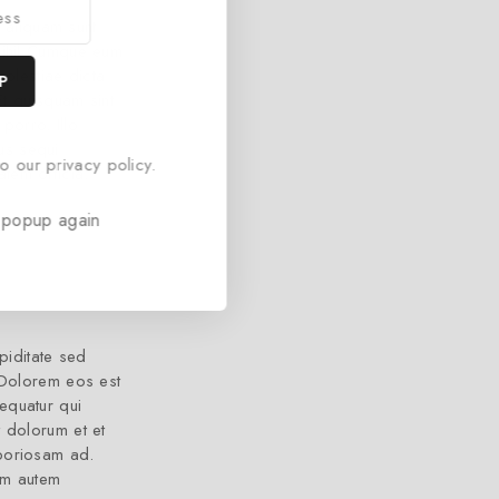
t aliquam sunt
t nihil Cumque eum
olestiae dicta
Et quisquam sint
porro. Illo
ius sequi
o our privacy policy.
tem officia.
 popup again
piditate sed
. Dolorem eos est
equatur qui
t dolorum et et
aboriosam ad.
am autem