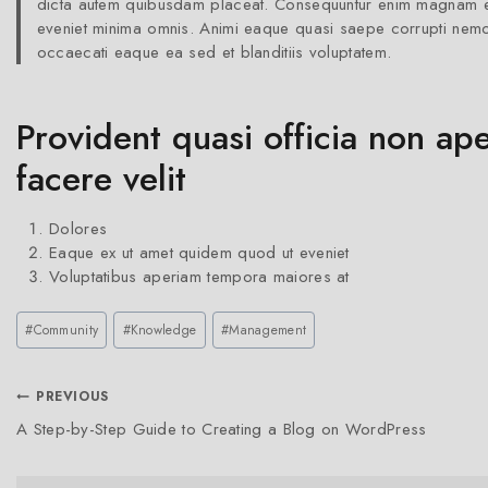
dicta autem quibusdam placeat. Consequuntur enim magnam exe
eveniet minima omnis. Animi eaque quasi saepe corrupti nemo 
occaecati eaque ea sed et blanditiis voluptatem.
Provident quasi officia non ape
facere velit
Dolores
Eaque ex ut amet quidem quod ut eveniet
Voluptatibus aperiam tempora maiores at
#
Community
#
Knowledge
#
Management
PREVIOUS
A Step-by-Step Guide to Creating a Blog on WordPress