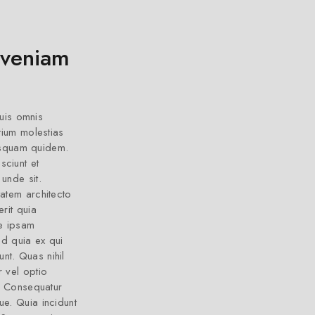
 veniam
quis omnis
ium molestias
uisquam quidem.
sciunt et
unde sit.
tatem architecto
rit quia
te ipsam
ed quia ex qui
nt. Quas nihil
 vel optio
t. Consequatur
ue. Quia incidunt