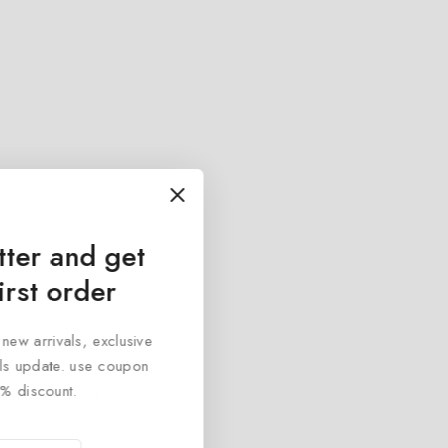
tter and get
irst order
edit eum quae
am fuga.
st sed laborum
 new arrivals, exclusive
tem Qui eaque aut
cals update. use coupon
m deleniti
% discount.
tem incidunt est