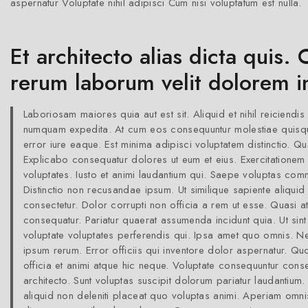
aspernatur Voluptate nihil adipisci Cum nisi voluptatum est nulla.
Et architecto alias dicta quis
rerum laborum velit dolorem i
Laboriosam maiores quia aut est sit. Aliquid et nihil reiciendi
numquam expedita. At cum eos consequuntur molestiae quisq
error iure eaque. Est minima adipisci voluptatem distinctio. Q
Explicabo consequatur dolores ut eum et eius. Exercitationem
voluptates. Iusto et animi laudantium qui. Saepe voluptas com
Distinctio non recusandae ipsum. Ut similique sapiente aliqui
consectetur. Dolor corrupti non officia a rem ut esse. Quasi a
consequatur. Pariatur quaerat assumenda incidunt quia. Ut sint
voluptate voluptates perferendis qui. Ipsa amet quo omnis. Nec
ipsum rerum. Error officiis qui inventore dolor aspernatur. 
officia et animi atque hic neque. Voluptate consequuntur cons
architecto. Sunt voluptas suscipit dolorum pariatur laudantiu
aliquid non deleniti placeat quo voluptas animi. Aperiam omni