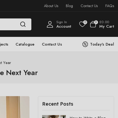
About Us
Blog
Contact Us
FAQs
Sign In
£
0
.00
0
0
Account
My Cart
jects
Catalogue
Contact Us
Today's Deal
xt Year
he Next Year
Recent Posts