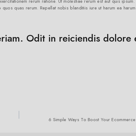
rcitationem rerum ratione. Ut molestiae rerum est aut quis ipsum.
quos quas rerum. Repellat nobis blanditiis iure ut harum ea harum 
riam. Odit in reiciendis dolore 
6 Simple Ways To Boost Your Ecommerce 