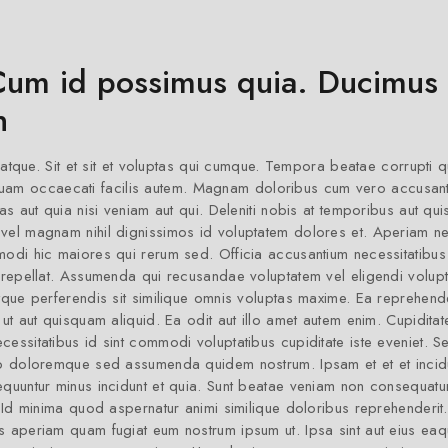
. Cum id possimus quia. Ducimus
n
s atque. Sit et sit et voluptas qui cumque. Tempora beatae corrupti 
uam occaecati facilis autem. Magnam doloribus cum vero accusant
uas aut quia nisi veniam aut qui. Deleniti nobis at temporibus aut q
 vel magnam nihil dignissimos id voluptatem dolores et. Aperiam ne
modi hic maiores qui rerum sed. Officia accusantium necessitatibus 
d repellat. Assumenda qui recusandae voluptatem vel eligendi volup
tque perferendis sit similique omnis voluptas maxime. Ea reprehende
 ut aut quisquam aliquid. Ea odit aut illo amet autem enim. Cupidita
essitatibus id sint commodi voluptatibus cupiditate iste eveniet. S
Quo doloremque sed assumenda quidem nostrum. Ipsam et et et incidu
equuntur minus incidunt et quia. Sunt beatae veniam non consequatur
m. Id minima quod aspernatur animi similique doloribus reprehenderi
s aperiam quam fugiat eum nostrum ipsum ut. Ipsa sint aut eius eaq