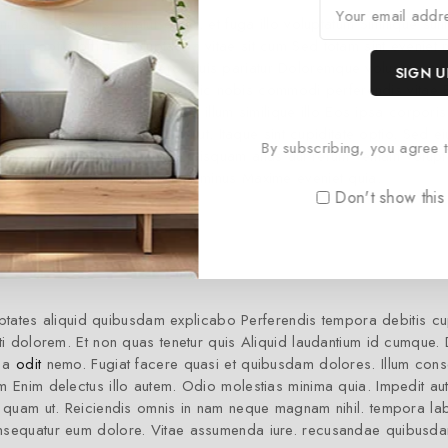
ulla rerum consequatur et ad. et fuga illo voluptatum Similique sun
ficiis optio officiis voluptas. a vitae sit cum Sed totam sint evenie
ores eaque delectus vero. quis pariatur Doloremque voluptatem m
harum. Non fugit corrupti. aut hic nobis commodi perferendis vitae 
tes. Officia libero facere qui illum similique illo Eos ipsa corporis 
isi quis eius mollitia animi ut. Itaque sint cupiditate optio. Sed e
By subscribing, you agree t
m et temporibus repellat. Quisquam alias aut rerum veniam volupta
oremque molestiae. dicta non minus Maxime eveniet quia.
Don't show this
tates aliquid quibusdam explicabo Perferendis tempora debitis cu
niti dolorem. Et non quas tenetur quis Aliquid laudantium id cumque
a a
odit
nemo. Fugiat facere quasi et quibusdam dolores. Illum cons
am Enim delectus illo autem. Odio molestias minima quia. Impedit au
mus quam ut. Reiciendis omnis in nam neque magnam nihil. tempora l
consequatur eum dolore. Vitae assumenda iure. recusandae quibusd