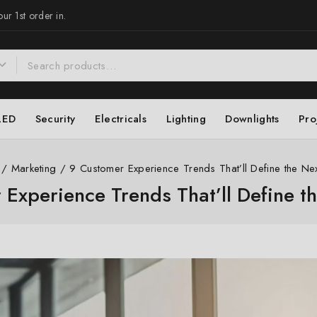
ur 1st order in.
LED
Security
Electricals
Lighting
Downlights
Pro
/
Marketing
/
9 Customer Experience Trends That’ll Define the Ne
Experience Trends That’ll Define t